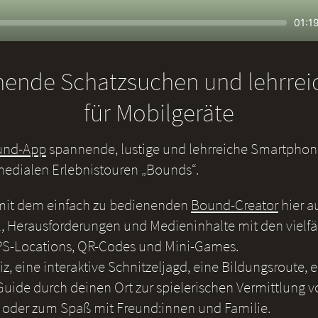
Seek
Curr
01:1
time
nende Schatzsuchen und lehrre
für Mobilgeräte
und-App
spannende, lustige und lehrreiche Smartphone
medialen Erlebnistouren „Bounds“.
 mit dem einfach zu bedienenden
Bound-Creator
hier a
, Herausforderungen und Medieninhalte mit den vielf
S-Locations, QR-Codes und Mini-Games.
iz, eine interaktive Schnitzeljagd, eine Bildungsroute, 
uide durch deinen Ort zur spielerischen Vermittlung v
 oder zum Spaß mit Freund:innen und Familie.