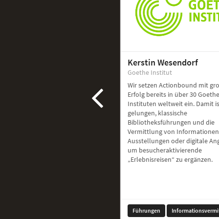
Kerstin Wesendorf
Goethe Institut
Wir setzen Actionbound mit g
Erfolg bereits in über 30 Goethe
Instituten weltweit ein. Damit i
gelungen, klassische
Bibliotheksführungen und die
Vermittlung von Informationen
Ausstellungen oder digitale A
um besucheraktivierende
„Erlebnisreisen“ zu ergänzen.
Führungen
Informationsvermi