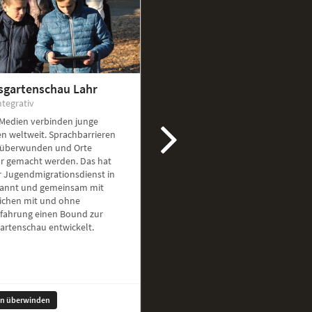
sgartenschau Lahr
ntegrativ
 Medien verbinden junge
n weltweit. Sprachbarrieren
überwunden und Orte
ar gemacht werden. Das hat
r Jugendmigrationsdienst in
kannt und gemeinsam mit
ichen mit und ohne
rfahrung einen Bound zur
artenschau entwickelt.
en überwinden