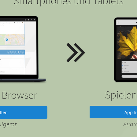
Smartphones und Tablets
Spielen
m Browser
App h
llen
Andr
lgerät