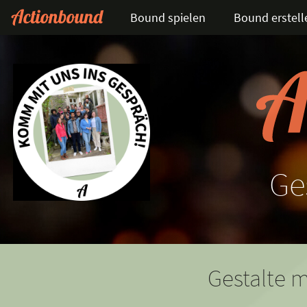
Bound spielen
Bound erstell
Ge
Gestalte m