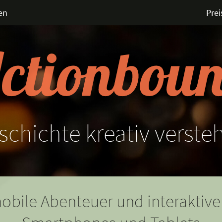
en
Prei
schichte
kreativ
verste
obile Abenteuer und interaktive