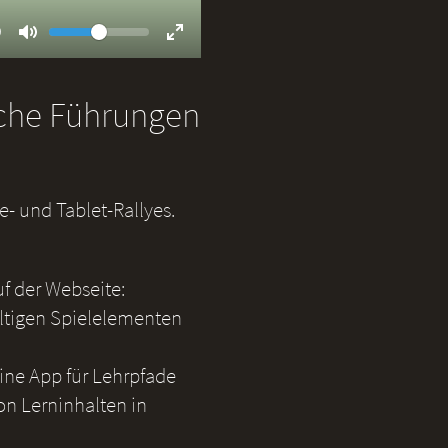
Volume
ent
9
Toggle
Toggle
Mute
Fullscreen
iche Führungen
- und Tablet-Rallyes.
uf der Webseite:
ältigen Spielelementen
eine App für Lehrpfade
on Lerninhalten in