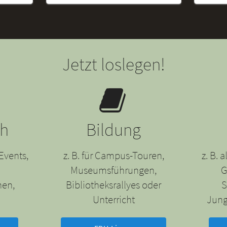
Jetzt loslegen!
ch
Bildung
Events,
z. B. für Campus-Touren,
z. B.
Museumsführungen,
G
nen,
Bibliotheksrallyes oder
S
Unterricht
Jung