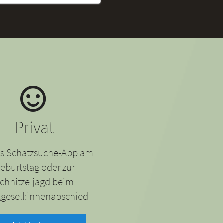
Privat
 als Schatzsuche-App am
eburtstag oder zur
chnitzeljagd beim
gesell:innenabschied