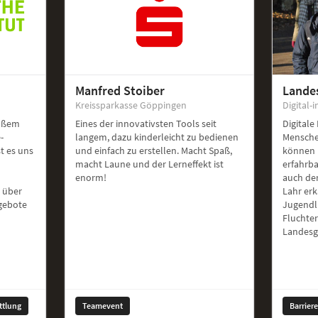
Manfred Stoiber
Lande
Kreissparkasse Göppingen
Digital-i
roßem
Eines der innovativsten Tools seit
Digitale
-
langem, dazu kinderleicht zu bedienen
Mensche
st es uns
und einfach zu erstellen. Macht Spaß,
können 
macht Laune und der Lerneffekt ist
erfahrb
enorm!
auch de
 über
Lahr er
ngebote
Jugendl
Fluchte
Landesg
ttlung
Teamevent
Barrier