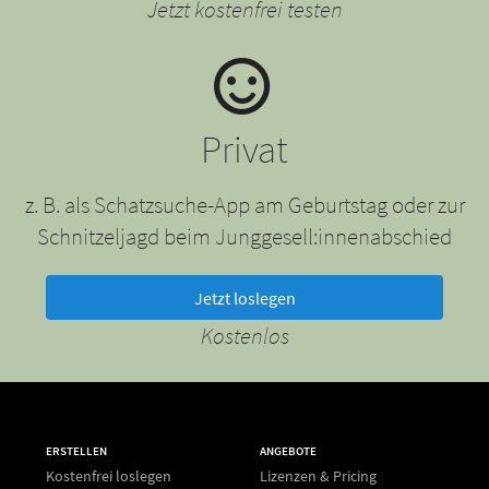
Jetzt kostenfrei testen
Privat
z. B. als Schatzsuche-App am Geburtstag oder zur
Schnitzeljagd beim Junggesell:innenabschied
Jetzt loslegen
Kostenlos
ERSTELLEN
ANGEBOTE
Kostenfrei loslegen
Lizenzen & Pricing