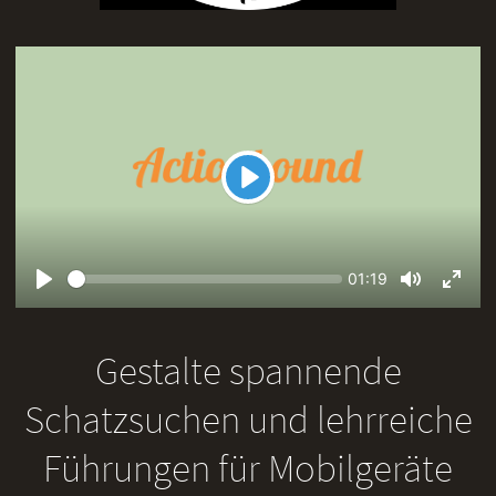
Play
Seek
Current
01:19
time
Play
Toggle
Toggl
Mute
Fullsc
Gestalte spannende
Schatzsuchen und lehrreiche
Führungen für Mobilgeräte