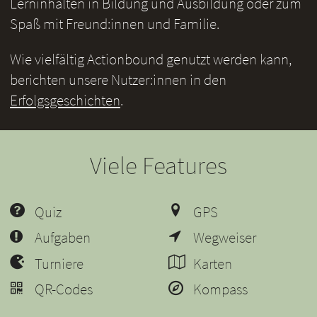
Lerninhalten in Bildung und Ausbildung oder zum
Spaß mit Freund:innen und Familie.
Wie vielfältig Actionbound genutzt werden kann,
berichten unsere Nutzer:innen in den
Erfolgsgeschichten
.
Viele Features
Quiz
GPS
Aufgaben
Wegweiser
Turniere
Karten
QR-Codes
Kompass