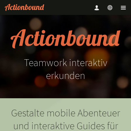
Teamwork
interaktiv
erkunden
Gestalte mobile Abenteuer
und interaktive Guides für