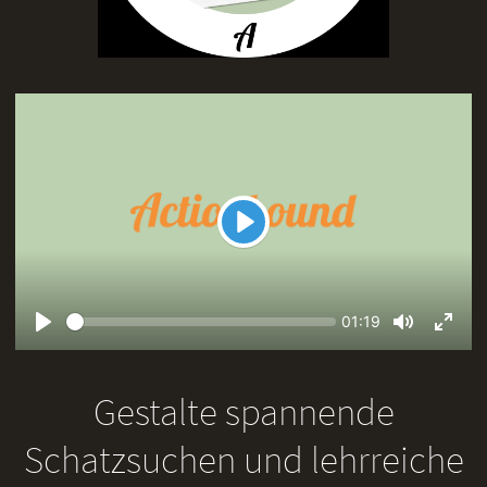
Play
Seek
Current
01:19
time
Play
Toggle
Toggl
Mute
Fullsc
Gestalte spannende
Schatzsuchen und lehrreiche