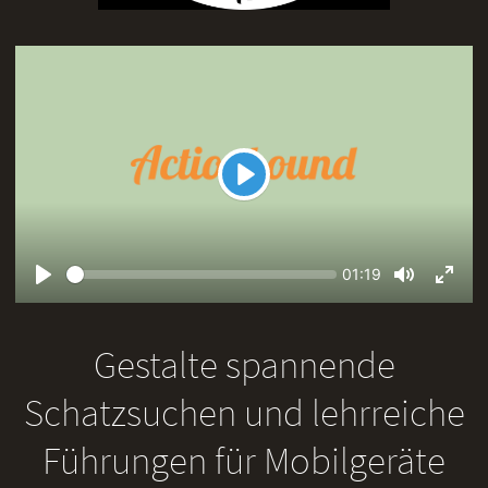
Play
Seek
Current
01:19
time
Play
Toggle
Toggl
Mute
Fullsc
Gestalte spannende
Schatzsuchen und lehrreiche
Führungen für Mobilgeräte