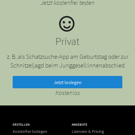
Jetzt kostenfrei testen
Privat
z. B. als Schatzsuche-App am Geburtstag oder zur
Schnitzeljagd beim Junggesell:innenabschied
Jetzt loslegen
Kostenlos
ERSTELLEN
ANGEBOTE
Kostenfrei loslegen
Lizenzen & Pricing