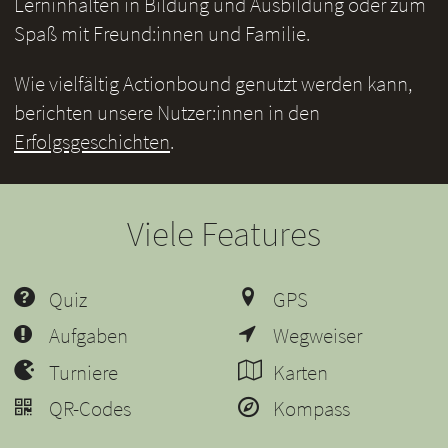
Lerninhalten in Bildung und Ausbildung oder zum
Spaß mit Freund:innen und Familie.
Wie vielfältig Actionbound genutzt werden kann,
berichten unsere Nutzer:innen in den
Erfolgsgeschichten
.
Viele Features
Quiz
GPS
Aufgaben
Wegweiser
Turniere
Karten
QR-Codes
Kompass