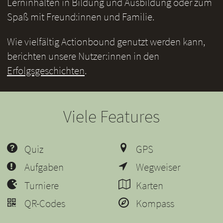
Lerninhalten in Bildung und Ausbildung oder zum
Spaß mit Freund:innen und Familie.
Wie vielfältig Actionbound genutzt werden kann,
berichten unsere Nutzer:innen in den
Erfolgsgeschichten
.
Viele Features
Quiz
GPS
Aufgaben
Wegweiser
Turniere
Karten
QR-Codes
Kompass