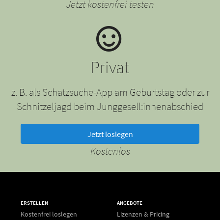
Jetzt kostenfrei testen
Privat
z. B. als Schatzsuche-App am Geburtstag oder zur
Schnitzeljagd beim Junggesell:innenabschied
Jetzt loslegen
Kostenlos
ERSTELLEN
ANGEBOTE
Kostenfrei loslegen
Lizenzen & Pricing