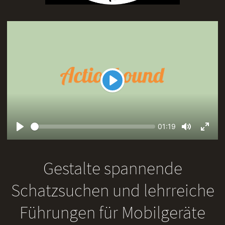
Play
Seek
Current
01:19
time
Play
Toggle
Toggl
Mute
Fullsc
Gestalte spannende
Schatzsuchen und lehrreiche
Führungen für Mobilgeräte