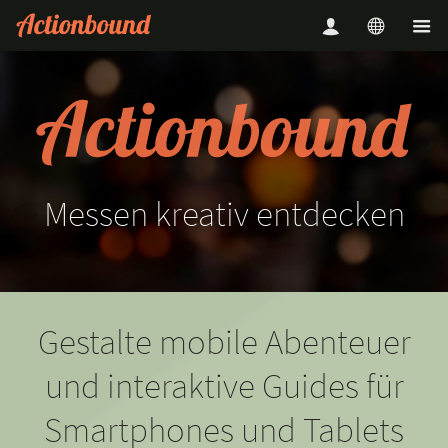
Messen
kreativ
entdecken
Gestalte mobile Abenteuer
und interaktive Guides für
Smartphones und Tablets