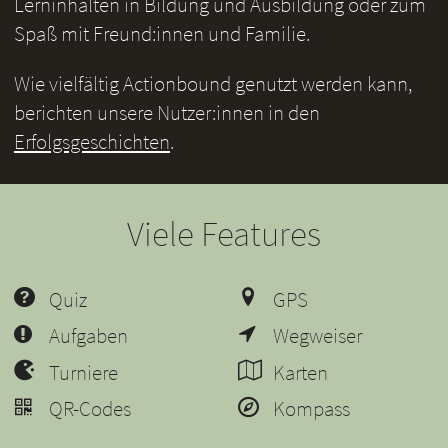
Lerninhalten in Bildung und Ausbildung oder zum
Spaß mit Freund:innen und Familie.
Wie vielfältig Actionbound genutzt werden kann,
berichten unsere Nutzer:innen in den
Erfolgsgeschichten
.
Viele Features
Quiz
GPS
Aufgaben
Wegweiser
Turniere
Karten
QR-Codes
Kompass