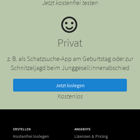
Jetzt kostenfrei testen
Privat
z. B. als Schatzsuche-App am Geburtstag oder zur
Schnitzeljagd beim Junggesell:innenabschied
Jetzt loslegen
Kostenlos
ERSTELLEN
ANGEBOTE
Kostenfrei loslegen
Lizenzen & Pricing