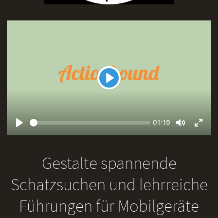
Play
Seek
Current
01:19
time
Play
Toggle
Toggl
Mute
Fullsc
Gestalte spannende
Schatzsuchen und lehrreiche
Führungen für Mobilgeräte