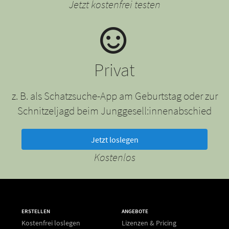
Jetzt kostenfrei testen
Privat
z. B. als Schatzsuche-App am Geburtstag oder zur
Schnitzeljagd beim Junggesell:innenabschied
Jetzt loslegen
Kostenlos
ERSTELLEN
ANGEBOTE
Kostenfrei loslegen
Lizenzen & Pricing