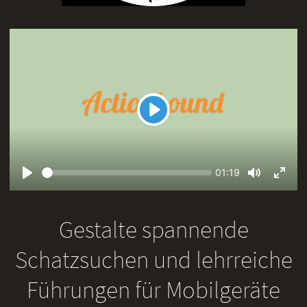
Play
Seek
Current
01:19
time
Play
Toggle
Toggl
Mute
Fullsc
Gestalte spannende
Schatzsuchen und lehrreiche
Führungen für Mobilgeräte