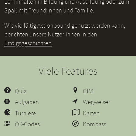
Lerninhalten in Bildung und Ausbildung oder zum
Spaß mit Freund:innen und Familie.
Wie vielfältig Actionbound genutzt werden kann,
berichten unsere Nutzer:innen in den
Erfolgsgeschichten
.
Viele Features
Quiz
GPS
Aufgaben
Wegweiser
Turniere
Karten
QR-Codes
Kompass