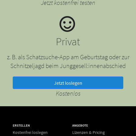
Jetzt kostenfrei testen
Privat
z. B. als Schatzsuche-App am Geburtstag oder zur
Schnitzeljagd beim Junggesell:innenabschied
Jetzt loslegen
Kostenlos
ERSTELLEN
ANGEBOTE
Kostenfrei loslegen
Lizenzen & Pricing