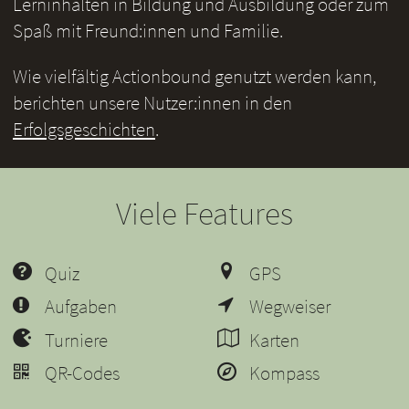
Lerninhalten in Bildung und Ausbildung oder zum
Spaß mit Freund:innen und Familie.
Wie vielfältig Actionbound genutzt werden kann,
berichten unsere Nutzer:innen in den
Erfolgsgeschichten
.
Viele Features
Quiz
GPS
Aufgaben
Wegweiser
Turniere
Karten
QR-Codes
Kompass