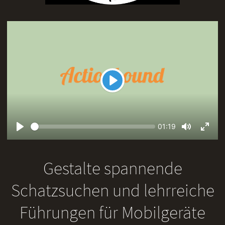
Play
Seek
Current
01:19
time
Play
Toggle
Toggl
Mute
Fullsc
Gestalte spannende
Schatzsuchen und lehrreiche
Führungen für Mobilgeräte