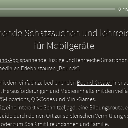
Seek
Curr
01:1
time
nende Schatzsuchen und lehrre
für Mobilgeräte
und-App
spannende, lustige und lehrreiche Smartphone
medialen Erlebnistouren „Bounds“.
 mit dem einfach zu bedienenden
Bound-Creator
hier a
, Herausforderungen und Medieninhalte mit den vielf
S-Locations, QR-Codes und Mini-Games.
iz, eine interaktive Schnitzeljagd, eine Bildungsroute, 
uide durch deinen Ort zur spielerischen Vermittlung v
 oder zum Spaß mit Freund:innen und Familie.