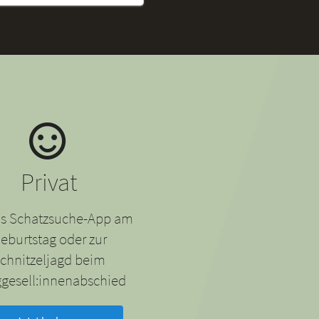
Privat
 als Schatzsuche-App am
eburtstag oder zur
chnitzeljagd beim
gesell:innenabschied