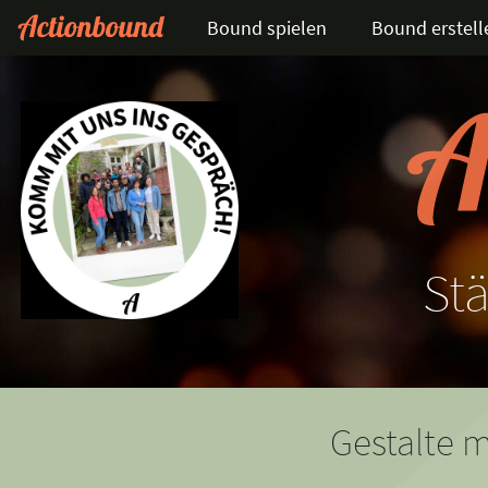
Bound spielen
Bound erstell
St
Gestalte m