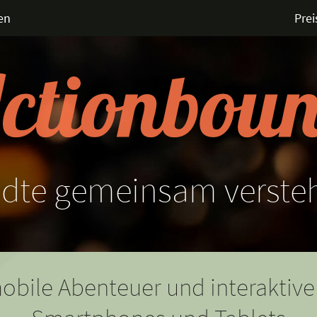
en
Prei
ädte
gemeinsam
verste
obile Abenteuer und interaktive