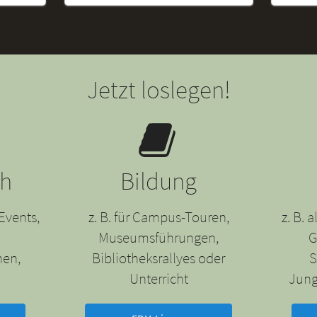
Jetzt loslegen!
ch
Bildung
Events,
z. B. für Campus-Touren,
z. B.
Museumsführungen,
G
nen,
Bibliotheksrallyes oder
S
Unterricht
Jung