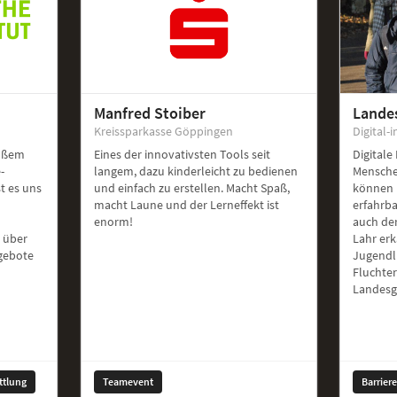
Manfred Stoiber
Lande
Kreissparkasse Göppingen
Digital-i
roßem
Eines der innovativsten Tools seit
Digitale
-
langem, dazu kinderleicht zu bedienen
Mensche
st es uns
und einfach zu erstellen. Macht Spaß,
können 
macht Laune und der Lerneffekt ist
erfahrb
enorm!
auch de
 über
Lahr er
ngebote
Jugendl
Fluchte
Landesg
ttlung
Teamevent
Barrier