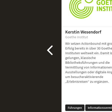
Kerstin Wesendorf
Goethe Institut
Wir setzen Actionbound mit g
Erfolg bereits in über 30 Goethe
Instituten weltweit ein. Damit i
gelungen, klassische
Bibliotheksführungen und die
Vermittlung von Informationen
Ausstellungen oder digitale A
um besucheraktivierende
„Erlebnisreisen“ zu ergänzen.
Führungen
Informationsvermi