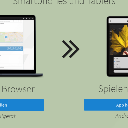
Smartphones und Tablets
Spielen
m Browser
App h
llen
Andr
lgerät