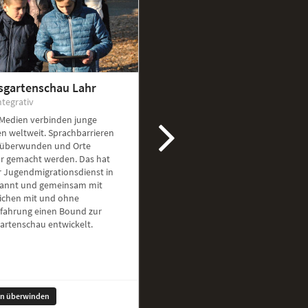
sgartenschau Lahr
ntegrativ
 Medien verbinden junge
n weltweit. Sprachbarrieren
überwunden und Orte
ar gemacht werden. Das hat
r Jugendmigrationsdienst in
kannt und gemeinsam mit
ichen mit und ohne
rfahrung einen Bound zur
artenschau entwickelt.
en überwinden