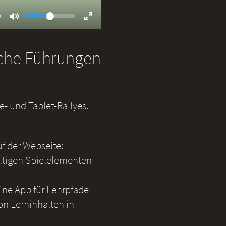
Volume
ent
9
Toggle
Toggle
Mute
Fullscreen
iche Führungen
- und Tablet-Rallyes.
uf der Webseite:
ältigen Spielelementen
eine App für Lehrpfade
on Lerninhalten in