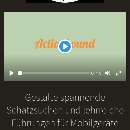
Play
Seek
Current
01:19
time
Play
Toggle
Toggl
Mute
Fullsc
Gestalte spannende
Schatzsuchen und lehrreiche
Führungen für Mobilgeräte