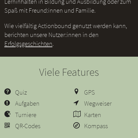
Lerninhalten in Bildung und Ausbildung oder zum
Spaß mit Freund:innen und Familie.
Wie vielfältig Actionbound genutzt werden kann,
berichten unsere Nutzer:innen in den
Erfolgsgeschichten
.
Viele Features
Quiz
GPS
Aufgaben
Wegweiser
Turniere
Karten
QR-Codes
Kompass