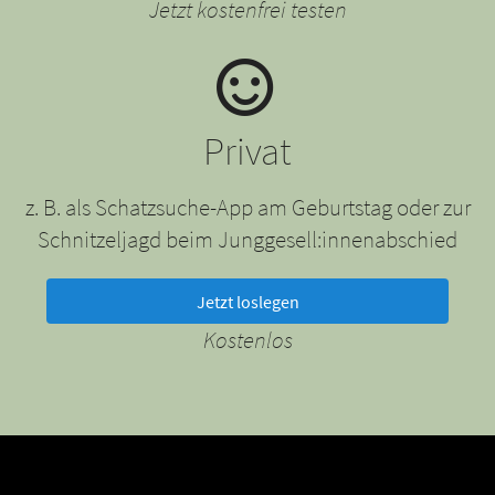
Jetzt kostenfrei testen
Privat
z. B. als Schatzsuche-App am Geburtstag oder zur
Schnitzeljagd beim Junggesell:innenabschied
Jetzt loslegen
Kostenlos