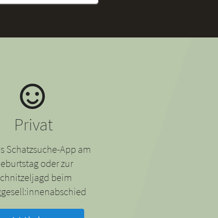
Privat
 als Schatzsuche-App am
eburtstag oder zur
chnitzeljagd beim
gesell:innenabschied