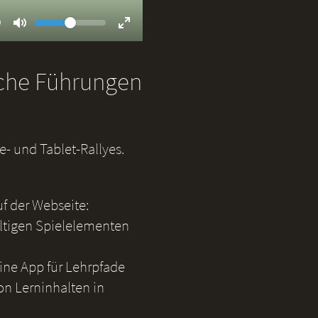
Volume
ent
9
Toggle
Toggle
Mute
Fullscreen
iche Führungen
- und Tablet-Rallyes.
uf der Webseite:
ältigen Spielelementen
eine App für Lehrpfade
on Lerninhalten in