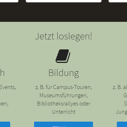
Jetzt loslegen!
ch
Bildung
Events,
z. B. für Campus-Touren,
z. B.
Museumsführungen,
G
nen,
Bibliotheksrallyes oder
S
Unterricht
Jung