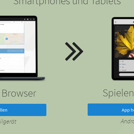
Smartphones und Tablets
Spielen
m Browser
App h
llen
Andr
lgerät