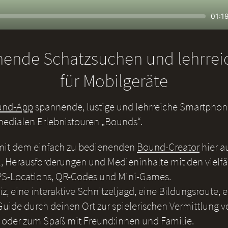
Seek
Curr
01:1
time
nende Schatzsuchen und lehrre
für Mobilgeräte
und-App
spannende, lustige und lehrreiche Smartphone
medialen Erlebnistouren „Bounds“.
 mit dem einfach zu bedienenden
Bound-Creator
hier a
, Herausforderungen und Medieninhalte mit den vielf
S-Locations, QR-Codes und Mini-Games.
iz, eine interaktive Schnitzeljagd, eine Bildungsroute, 
uide durch deinen Ort zur spielerischen Vermittlung v
 oder zum Spaß mit Freund:innen und Familie.