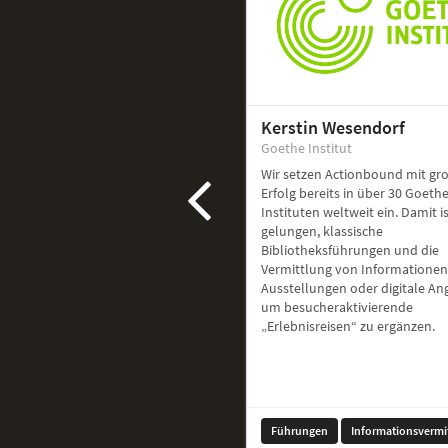
Kerstin Wesendorf
Goethe Institut
Wir setzen Actionbound mit g
Erfolg bereits in über 30 Goethe
Instituten weltweit ein. Damit i
gelungen, klassische
Bibliotheksführungen und die
Vermittlung von Informationen
Ausstellungen oder digitale A
um besucheraktivierende
„Erlebnisreisen“ zu ergänzen.
Führungen
Informationsvermi