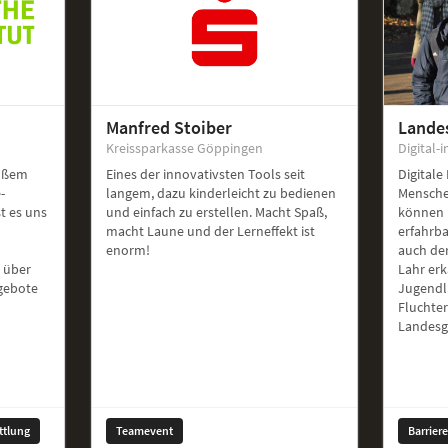
Manfred Stoiber
Lande
Kreissparkasse Göppingen
Digital-i
roßem
Eines der innovativsten Tools seit
Digitale
-
langem, dazu kinderleicht zu bedienen
Mensche
st es uns
und einfach zu erstellen. Macht Spaß,
können 
macht Laune und der Lerneffekt ist
erfahrb
enorm!
auch de
 über
Lahr er
ngebote
Jugendl
Fluchte
Landesg
ttlung
Teamevent
Barrier