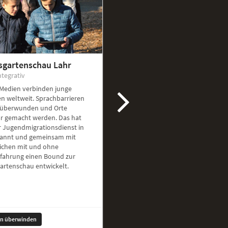
sgartenschau Lahr
ntegrativ
 Medien verbinden junge
n weltweit. Sprachbarrieren
überwunden und Orte
ar gemacht werden. Das hat
r Jugendmigrationsdienst in
kannt und gemeinsam mit
ichen mit und ohne
rfahrung einen Bound zur
artenschau entwickelt.
en überwinden