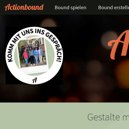
Bound spielen
Bound erstell
Gestalte m