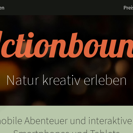
en
Prei
Natur
kreativ
erleben
obile Abenteuer und interaktive