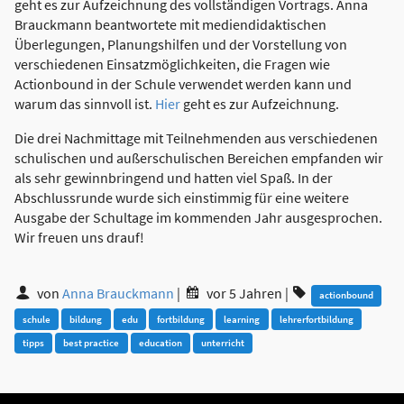
geht es zur Aufzeichnung des vollständigen Vortrags. Anna
Brauckmann beantwortete mit mediendidaktischen
Überlegungen, Planungshilfen und der Vorstellung von
verschiedenen Einsatzmöglichkeiten, die Fragen wie
Actionbound in der Schule verwendet werden kann und
warum das sinnvoll ist.
Hier
geht es zur Aufzeichnung.
Die drei Nachmittage mit Teilnehmenden aus verschiedenen
schulischen und außerschulischen Bereichen empfanden wir
als sehr gewinnbringend und hatten viel Spaß. In der
Abschlussrunde wurde sich einstimmig für eine weitere
Ausgabe der Schultage im kommenden Jahr ausgesprochen.
Wir freuen uns drauf!
von
Anna Brauckmann
|
vor 5 Jahren
|
actionbound
schule
bildung
edu
fortbildung
learning
lehrerfortbildung
tipps
best practice
education
unterricht