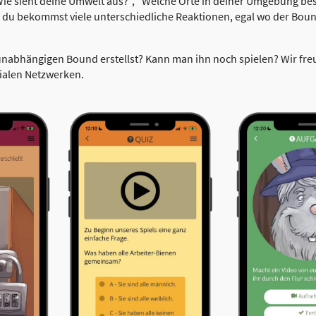
"Wie sieht deine Umwelt aus?", "Welche Orte in deiner Umgebung b
du bekommst viele unterschiedliche Reaktionen, egal wo der Bound
unabhängigen Bound erstellst? Kann man ihn noch spielen? Wir fr
ialen Netzwerken.