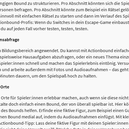
ngigen Bound zu strukturieren. Pro Abschnitt könnten sich die Spi
ersonen befragen. Pro Abschnitt könnte zum Beispiel ein Rätsel gel
sinnvoll mit einfachen Rätsel zu starten und dann im Verlauf des Spi
Actionbound-Profis: Wenn du Switches in dein Escape-Game einbaust
du auf jeden Fall vorher testen, testen, testen.
ensabfrage
m Bildungsbereich angewendet. Du kannst mit Actionbound einfache
eispielsweise Hausaufgaben abzufragen, oder ein neues Thema einzu
Spieler:innen schnell und machen das Spielerlebnis eintönig. Vers
n und arbeite außerdem mit Fotos und Audioaufnahmen – das geht 
 Minuten dauern, um den Spielspaß hoch zu halten.
 Orte
Orte für Spieler:innen erlebbar machen, auch wenn sie diese nich
te doch einfach einen Bound, der von überall spielbar ist. Hier kö
des Bounds helfen. Erfinde eine fiktive Figur, zum Beispiel einen G
einen Bound medial auf, indem du Audioaufnahmen einfügst. Mit kle
Actionbound-Tipp: Lass deine fiktive Figur mit deinen Spieler:innen