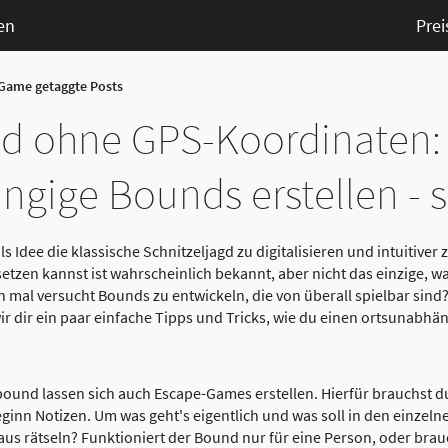
en
Prei
Game getaggte Posts
d ohne GPS-Koordinaten:
gige Bounds erstellen - s
s Idee die klassische Schnitzeljagd zu digitalisieren und intuitiver 
tzen kannst ist wahrscheinlich bekannt, aber nicht das einzige, w
 mal versucht Bounds zu entwickeln, die von überall spielbar sind?
ir dir ein paar einfache Tipps und Tricks, wie du einen ortsunabhä
onbound lassen sich auch Escape-Games erstellen. Hierfür brauchst 
eginn Notizen. Um was geht's eigentlich und was soll in den einzel
 raus rätseln? Funktioniert der Bound nur für eine Person, oder bra