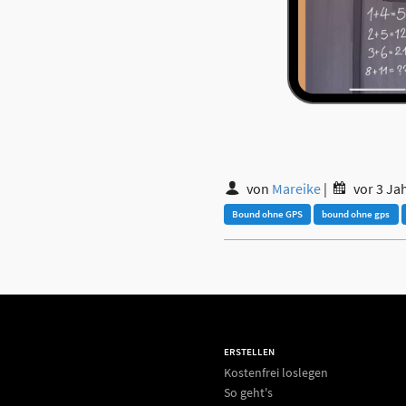
von
Mareike
|
vor 3 Ja
Bound ohne GPS
bound ohne gps
ERSTELLEN
Kostenfrei loslegen
So geht's