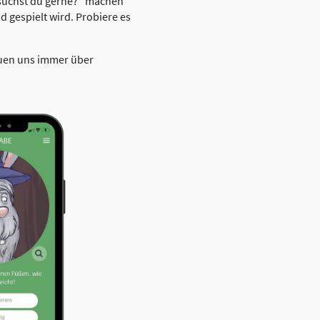
esuchst du gerne?" machen
 gespielt wird. Probiere es
euen uns immer über