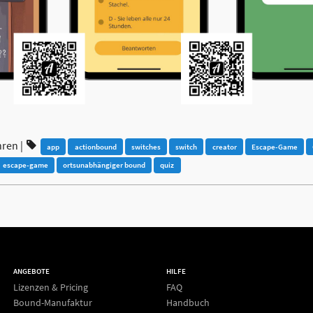
hren
|
app
actionbound
switches
switch
creator
Escape-Game
escape-game
ortsunabhängiger bound
quiz
ANGEBOTE
HILFE
Lizenzen & Pricing
FAQ
Bound-Manufaktur
Handbuch