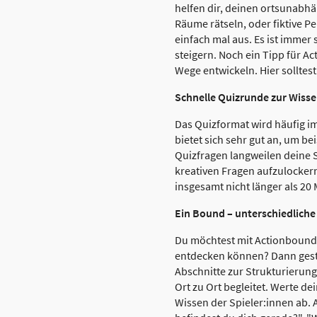
helfen dir, deinen ortsunabhä
Räume rätseln, oder fiktive P
einfach mal aus. Es ist immer 
steigern. Noch ein Tipp für 
Wege entwickeln. Hier solltest 
Schnelle Quizrunde zur Wiss
Das Quizformat wird häufig i
bietet sich sehr gut an, um b
Quizfragen langweilen deine 
kreativen Fragen aufzulocker
insgesamt nicht länger als 20
Ein Bound – unterschiedliche
Du möchtest mit Actionbound 
entdecken können? Dann gestal
Abschnitte zur Strukturierung 
Ort zu Ort begleitet. Werte d
Wissen der Spieler:innen ab. 