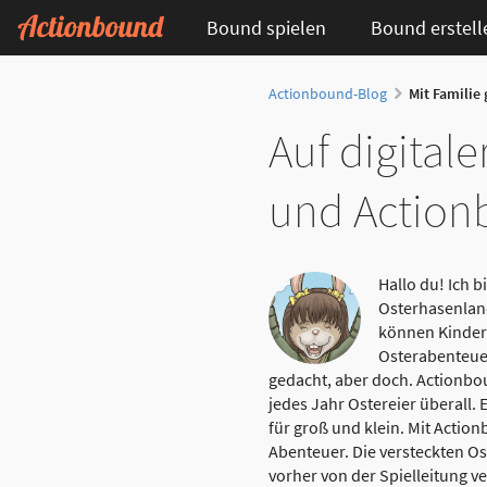
Bound spielen
Bound erstell
Actionbound-Blog
Mit Familie
Auf digital
und Actio
Hallo du! Ich 
Osterhasenland
können Kinder
Osterabenteuer
gedacht, aber doch. Actionbo
jedes Jahr Ostereier überall.
für groß und klein. Mit Actio
Abenteuer. Die versteckten O
vorher von der Spielleitung ve