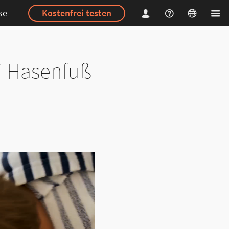
se
Kostenfrei testen
ni Hasenfuß