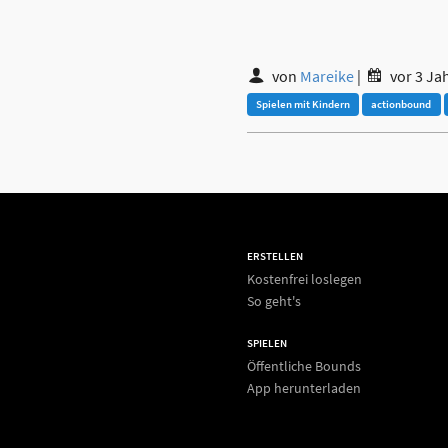
von
Mareike
|
vor 3 Ja
Spielen mit Kindern
actionbound
ERSTELLEN
Kostenfrei loslegen
So geht's
SPIELEN
Öffentliche Bounds
App herunterladen