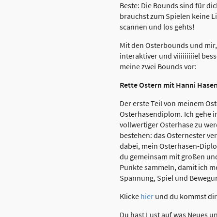
Beste: Die Bounds sind für di
brauchst zum Spielen keine L
scannen und los gehts!
Mit den Osterbounds und mir,
interaktiver und viiiiiiiiiel be
meine zwei Bounds vor:
Rette Ostern mit Hanni Hase
Der erste Teil von meinem Os
Osterhasendiplom. Ich gehe i
vollwertiger Osterhase zu wer
bestehen: das Osternester vers
dabei, mein Osterhasen-Diplo
du gemeinsam mit großen und 
Punkte sammeln, damit ich me
Spannung, Spiel und Bewegung
Klicke
hier
und du kommst dir
Du hast Lust auf was Neues un