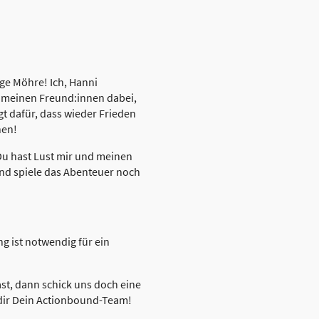
ige Möhre! Ich, Hanni
d meinen Freund:innen dabei,
t dafür, dass wieder Frieden
hen!
 Du hast Lust mir und meinen
nd spiele das Abenteuer noch
ng ist notwendig für ein
st, dann schick uns doch eine
 dir Dein Actionbound-Team!