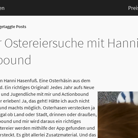
en
Prei
 getaggte Posts
er Ostereiersuche mit Han
nbound
bin Hanni Hasenfuß. Eine Osterhäsin aus dem
. Ein richtiges Original! Jedes Jahr aufs Neue
 und Jugendliche mit mir und Actionbound
 erleben! Ja, das geht! Hätte ich auch nicht
und machts möglich. Osterhasen verstecken ja
 Egal ob Land oder Stadt, drinnen oder draußen,
nbound und mir wird daraus ein richtiges
stereier werden mithilfe der App gefunden und
rsteckt. Es gibt allerlei Zusatzmaterial. Und das