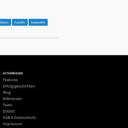
Ostern
Familie
kostenfrei
ACTIONBOUND
Features
Erfolgsgeschichten
Blog
Referenzen
Team
DSGVO
AGB & Datenschutz
Impressum