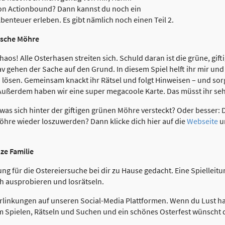
von Actionbound? Dann kannst du noch ein
enteuer erleben. Es gibt nämlich noch einen Teil 2.
ische Möhre
os! Alle Osterhasen streiten sich. Schuld daran ist die grüne, gift
v gehen der Sache auf den Grund. In diesem Spiel helft ihr mir un
lösen. Gemeinsam knackt ihr Rätsel und folgt Hinweisen – und sorg
Außerdem haben wir eine super megacoole Karte. Das müsst ihr se
was sich hinter der giftigen grünen Möhre versteckt? Oder besser:
öhre wieder loszuwerden? Dann klicke dich hier auf die
Webseite
u
ze Familie
g für die Ostereiersuche bei dir zu Hause gedacht. Eine Spielleitu
h ausprobieren und losrätseln.
rlinkungen auf unseren Social-Media Plattformen. Wenn du Lust ha
im Spielen, Rätseln und Suchen und ein schönes Osterfest wünscht