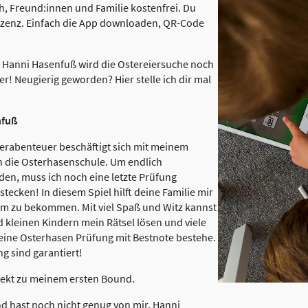
ch, Freund:innen und Familie kostenfrei. Du
izenz. Einfach die App downloaden, QR-Code
 Hanni Hasenfuß wird die Ostereiersuche noch
sser! Neugierig geworden? Hier stelle ich dir mal
nfuß
terabenteuer beschäftigt sich mit meinem
n die Osterhasenschule. Um endlich
den, muss ich noch eine letzte Prüfung
tecken! In diesem Spiel hilft deine Familie mir
m zu bekommen. Mit viel Spaß und Witz kannst
kleinen Kindern mein Rätsel lösen und viele
ine Osterhasen Prüfung mit Bestnote bestehe.
 sind garantiert!
ekt zu meinem ersten Bound.
d hast noch nicht genug von mir, Hanni