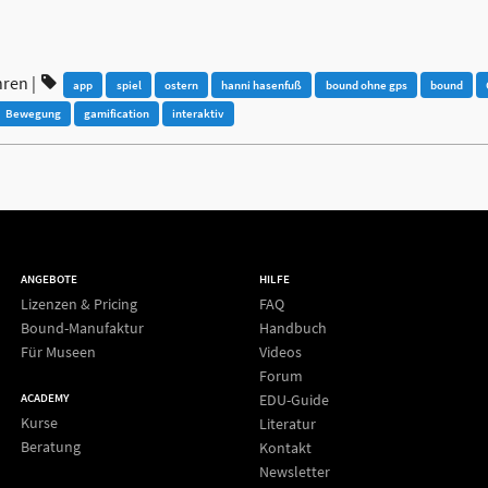
hren
|
app
spiel
ostern
hanni hasenfuß
bound ohne gps
bound
Bewegung
gamification
interaktiv
ANGEBOTE
HILFE
Lizenzen & Pricing
FAQ
Bound-Manufaktur
Handbuch
Für Museen
Videos
Forum
EDU-Guide
ACADEMY
Kurse
Literatur
Beratung
Kontakt
Newsletter