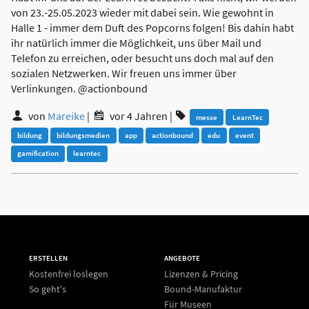
von 23.-25.05.2023 wieder mit dabei sein. Wie gewohnt in
Halle 1 - immer dem Duft des Popcorns folgen! Bis dahin habt
ihr natürlich immer die Möglichkeit, uns über Mail und
Telefon zu erreichen, oder besucht uns doch mal auf den
sozialen Netzwerken. Wir freuen uns immer über
Verlinkungen. @actionbound
von
Mareike
|
vor 4 Jahren
|
messe
LearnTec
bildung
bildungsmedien
app
actionbound
edu
event
gamification
learntec
ERSTELLEN
ANGEBOTE
Kostenfrei loslegen
Lizenzen & Pricing
So geht's
Bound-Manufaktur
Für Museen