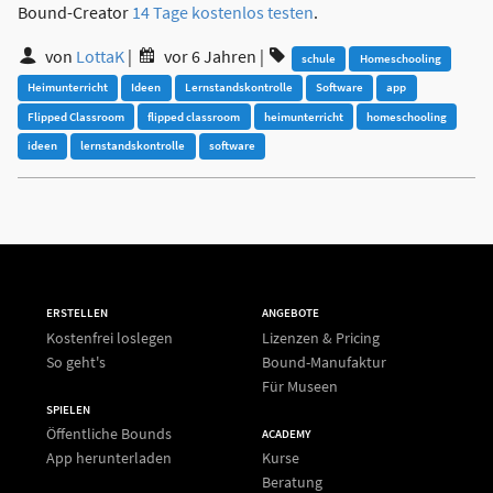
Bound-Creator
14 Tage kostenlos testen
.
von
LottaK
|
vor 6 Jahren
|
schule
Homeschooling
Heimunterricht
Ideen
Lernstandskontrolle
Software
app
Flipped Classroom
flipped classroom
heimunterricht
homeschooling
ideen
lernstandskontrolle
software
ERSTELLEN
ANGEBOTE
Kostenfrei loslegen
Lizenzen & Pricing
So geht's
Bound-Manufaktur
Für Museen
SPIELEN
Öffentliche Bounds
ACADEMY
App herunterladen
Kurse
Beratung