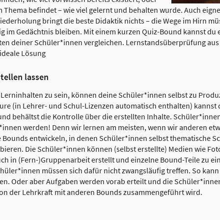
 Thema befindet – wie viel gelernt und behalten wurde. Auch eign
ederholung bringt die beste Didaktik nichts – die Wege im Hirn mü
ig im Gedächtnis bleiben. Mit einem kurzen Quiz-Bound kannst du e
ten deiner Schüler*innen vergleichen. Lernstandsüberprüfung aus d
ideale Lösung
tellen lassen
 Lerninhalten zu sein, können deine Schüler*innen selbst zu Prod
re (in Lehrer- und Schul-Lizenzen automatisch enthalten) kannst
und behältst die Kontrolle über die erstellten Inhalte. Schüler*in
r*innen werden! Denn wir lernen am meisten, wenn wir anderen etwa
ige Bounds entwickeln, in denen Schüler*innen selbst thematische
eren. Die Schüler*innen können (selbst erstellte) Medien wie Foto
h in (Fern-)Gruppenarbeit erstellt und einzelne Bound-Teile zu 
ler*innen müssen sich dafür nicht zwangsläufig treffen. So kann e
den. Oder aber Aufgaben werden vorab erteilt und die Schüler*innen 
 von der Lehrkraft mit anderen Bounds zusammengeführt wird.