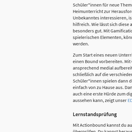
Schüler*innen für neue Them
Heimunterricht zur Herausfor
Unbekanntes interessieren, 
hilfreich. Wie lässt sich dies
besonders gut. Mit Gamificat
spielerischen Elementen, könn
werden.
Zum Start eines neuen Unterr
einen Bound vorbereiten. Mit
ansprechend medial aufbereit
schließlich auf die verschie
Schüler*innen spielen dann 
einfach von zu Hause aus. Dan
auch eine erste Hürde zum di
aussehen kann, zeigt unser
E
Lernstandsprüfung
Mit Actionbound kannst du a
überprüfen. Du kannst herausfi