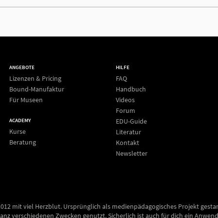
ANGEBOTE
HILFE
Lizenzen & Pricing
FAQ
Bound-Manufaktur
Handbuch
Für Museen
Videos
Forum
EDU-Guide
ACADEMY
Kurse
Literatur
Beratung
Kontakt
Newsletter
2012 mit viel Herzblut. Ursprünglich als medienpädagogisches Projekt gesta
anz verschiedenen Zwecken genutzt. Sicherlich ist auch für dich ein Anwend