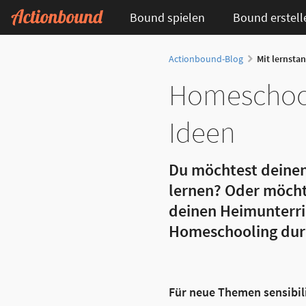
Bound spielen
Bound erstell
Actionbound-Blog
Mit lernsta
Homeschool
Ideen
Du möchtest deinen
lernen? Oder möcht
deinen Heimunterric
Homeschooling dur
Für neue Themen sensibil