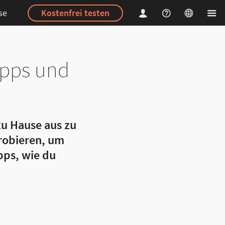
se
Kostenfrei testen
ipps und
zu Hause aus zu
probieren, um
pps, wie du