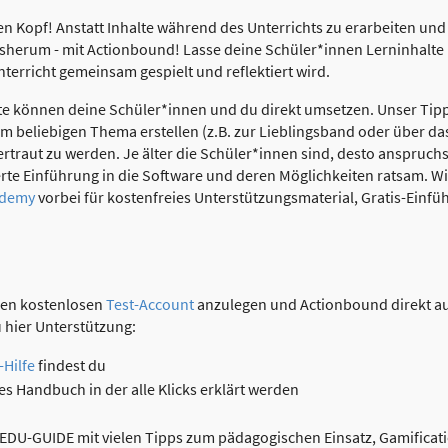
den Kopf! Anstatt Inhalte während des Unterrichts zu erarbeiten un
erum - mit Actionbound! Lasse deine Schüler*innen Lerninhalte 
nterricht gemeinsam gespielt und reflektiert wird.
e können deine Schüler*innen und du direkt umsetzen. Unser Tipp
 beliebigen Thema erstellen (z.B. zur Lieblingsband oder über das
ertraut zu werden. Je älter die Schüler*innen sind, desto anspruch
ierte Einführung in die Software und deren Möglichkeiten ratsam. W
ademy
vorbei für kostenfreies Unterstützungsmaterial, Gratis-Ein
inen kostenlosen
Test-Account
anzulegen und Actionbound direkt au
 hier Unterstützung:
Hilfe
findest du
es Handbuch in der alle Klicks erklärt werden
DU-GUIDE mit vielen Tipps zum pädagogischen Einsatz, Gamificatio