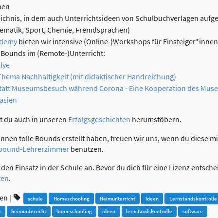
nen
eichnis, in dem auch Unterrichtsideen von Schulbuchverlagen aufgef
ematik, Sport, Chemie, Fremdsprachen)
ademy
bieten wir intensive (Online-)Workshops für Einsteiger*innen
ve Bounds im (Remote-)Unterricht:
lye
Thema Nachhaltigkeit (mit didaktischer Handreichung)
att Museumsbesuch während Corona - Eine Kooperation des Muse
asien
st du auch in unseren
Erfolgsgeschichten
herumstöbern.
nen tolle Bounds erstellt haben, freuen wir uns, wenn du diese mit
nbound-Lehrerzimmer
benutzen.
 den Einsatz in der Schule an. Bevor du dich für eine Lizenz entsch
ten
.
ren
|
schule
Homeschooling
Heimunterricht
Ideen
Lernstandskontrolle
m
heimunterricht
homeschooling
ideen
lernstandskontrolle
software