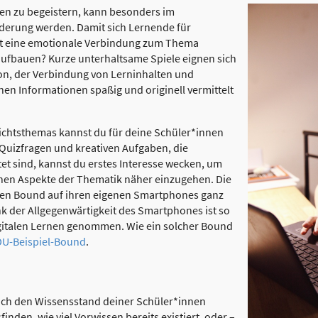
en zu begeistern, kann besonders im
derung werden. Damit sich Lernende für
ist eine emotionale Verbindung zum Thema
e aufbauen? Kurze unterhaltsame Spiele eignen sich
ion, der Verbindung von Lerninhalten und
en Informationen spaßig und originell vermittelt
ichtsthemas kannst du für deine Schüler*innen
 Quizfragen und kreativen Aufgaben, die
et sind, kannst du erstes Interesse wecken, um
denen Aspekte der Thematik näher einzugehen. Die
den Bound auf ihren eigenen Smartphones ganz
k der Allgegenwärtigkeit des Smartphones ist so
gitalen Lernen genommen. Wie ein solcher Bound
DU-Beispiel-Bound
.
uch den Wissensstand deiner Schüler*innen
nden, wie viel Vorwissen bereits existiert, oder –