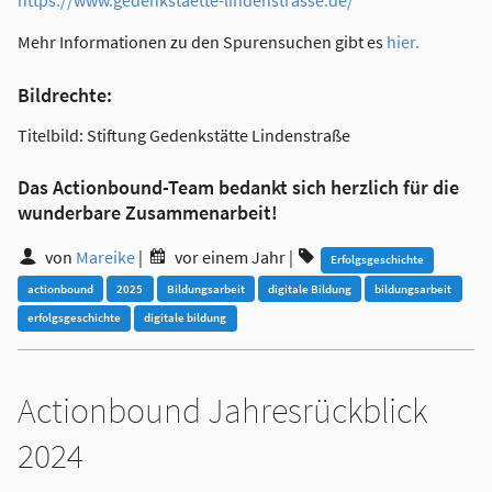
https://www.gedenkstaette-lindenstrasse.de/
Mehr Informationen zu den Spurensuchen gibt es
hier.
Bildrechte:
Titelbild: Stiftung Gedenkstätte Lindenstraße
Das Actionbound-Team bedankt sich herzlich für die
wunderbare Zusammenarbeit!
von
Mareike
|
vor einem Jahr
|
Erfolgsgeschichte
actionbound
2025
Bildungsarbeit
digitale Bildung
bildungsarbeit
erfolgsgeschichte
digitale bildung
Actionbound Jahresrückblick
2024