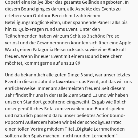
Copetri eine Rallye über das gesamte Gelände angeboten. In
diesem Bound ging es darum, alle Aspekte des Events zu
erleben: vom Outdoor Bereich mit zahlreichen
Beteiligungsmöglichkeiten, über spannende Panel Talks bis
hin zu Quiz-Fragen rund ums Event. Unter den
Teilnehmenden haben wir zum Schluss 3 schöne Preise
verlost und die Gewinner:innen konnten sich über eine Apple
Watch, einen Patagonia Reiserucksack sowie eine Blackroll
freuen. Wenn ihr euer Event mit einem Bound bereichern
möchtet, kommt gerne auf uns zu 😉.
Und da bekanntlich alle guten Dinge 3 sind, war unser letztes
Event in diesem Jahr die
Learntec
– das Event, auf das wir uns
ehrlicherweise immer am allermeisten freuen! Seit diesem
Jahr findet ihr uns in der Halle 2 am Stand L3 und wir haben
unseren Standort gebührend eingeweiht. Es gab wie üblich
unser gemütliches Sofa zum verweilen und Bound spielen
und natürlich passend dazu unser beliebtes Actionbound-
Popcorn! Außerdem haben wir bei der school@Learntec
einen tollen Vortrag mit dem Titel „Digitale Lernmethoden
sollten allen Spaß machen - nicht nur den Lernenden!”