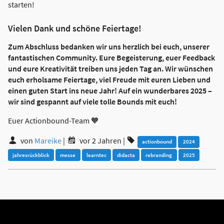
starten!
Vielen Dank und schöne Feiertage!
Zum Abschluss bedanken wir uns herzlich bei euch, unserer
fantastischen Community. Eure Begeisterung, euer Feedback
und eure Kreativität treiben uns jeden Tag an. Wir wünschen
euch erholsame Feiertage, viel Freude mit euren Lieben und
einen guten Start ins neue Jahr! Auf ein wunderbares 2025 –
wir sind gespannt auf viele tolle Bounds mit euch!
Euer Actionbound-Team 🧡
von
Mareike
|
vor 2 Jahren
|
actionbound
2024
jahresrückblick
messe
learntec
didacta
rebranding
2025