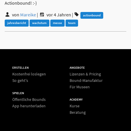
Actionbound! :-)
von
Mareike
|
vor 4 Jahren
|
actionbound
jahresbericht
wachstum
messe
team
ERSTELLEN
ANGEBOTE
Kostenfrei loslegen
Lizenzen & Pricing
So geht's
Bound-Manufaktur
Für Museen
SPIELEN
Öffentliche Bounds
ACADEMY
App herunterladen
Kurse
Beratung