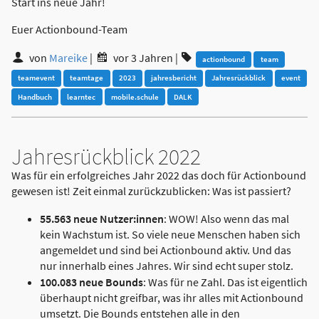
Start ins neue Jahr!
Euer Actionbound-Team
von
Mareike
|
vor 3 Jahren
|
actionbound
team
teamevent
teamtage
2023
jahresbericht
Jahresrückblick
event
Handbuch
learntec
mobile.schule
DALK
Jahresrückblick 2022
Was für ein erfolgreiches Jahr 2022 das doch für Actionbound
gewesen ist! Zeit einmal zurückzublicken: Was ist passiert?
55.563 neue Nutzer:innen
: WOW! Also wenn das mal
kein Wachstum ist. So viele neue Menschen haben sich
angemeldet und sind bei Actionbound aktiv. Und das
nur innerhalb eines Jahres. Wir sind echt super stolz.
100.083 neue Bounds
: Was für ne Zahl. Das ist eigentlich
überhaupt nicht greifbar, was ihr alles mit Actionbound
umsetzt. Die Bounds entstehen alle in den