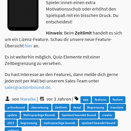
Spieler:innen einen extra
Motivationsschub oder erhöhst den
Spielspaß mit ein bisschen Druck. Du
entscheidest!
Hinweis
: Beim
Zeitlimit
handelt es sich
um ein Lizenz-Feature. Schau dir unsere neue Feature-
Übersicht
hier
an.
Es ist weiterhin möglich, Quiz-Elemente mit einer
Zeitbegrenzung zu versehen.
Du hast Interesse an den Features, dann melde dich gerne
jederzeit per Mail bei unserem Sales-Team unter
sales@actionbound.de
.
von
Mareike
|
vor 3 Jahren
|
app
features
feature
actionbound
übersetzung
Zeitlimit
deepl
Begrenzung
translate
update
Mehrsprachige Bounds
Spielzeit beendet Bound
creator
2023
begrenzung
mehrsprachige bounds
spielzeit beendet bound
zeitlimit