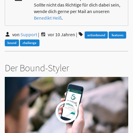
Sollte nicht das Richtige für dich dabei sein,
wende dich gerne per Mail an unseren
Benedikt Heiß
.
von
Support
|
vor 10 Jahren
|
actionbound
features
bound
challenge
Der Bound-Styler