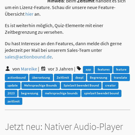
Hinweis
: Beim
Zeitlimit
handelt es sich
um ein Lizenz-Feature. Schau dir unsere neue Feature-
Übersicht
hier
an.
Es ist weiterhin möglich, Quiz-Elemente mit einer
Zeitbegrenzung zu versehen.
Du hast Interesse an den Features, dann melde dich gerne
jederzeit per Mail bei unserem Sales-Team unter
sales@actionbound.de
.
von
Mareike
|
vor 3 Jahren
|
app
features
feature
actionbound
übersetzung
Zeitlimit
deepl
Begrenzung
translate
update
Mehrsprachige Bounds
Spielzeit beendet Bound
creator
2023
begrenzung
mehrsprachige bounds
spielzeit beendet bound
zeitlimit
Jetzt neu: Nativer Audio-Player