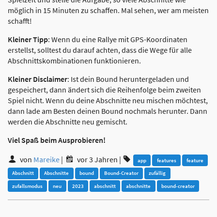
möglich in 15 Minuten zu schaffen. Mal sehen, wer am meisten
schafft!
Kleiner Tipp
: Wenn du eine Rallye mit GPS-Koordinaten
erstellst, solltest du darauf achten, dass die Wege für alle
Abschnittskombinationen funktionieren.
Kleiner Disclaimer
: Ist dein Bound heruntergeladen und
gespeichert, dann ändert sich die Reihenfolge beim zweiten
Spiel nicht. Wenn du deine Abschnitte neu mischen möchtest,
dann lade am Besten deinen Bound nochmals herunter. Dann
werden die Abschnitte neu gemischt.
Viel Spaß beim Ausprobieren!
von
Mareike
|
vor 3 Jahren
|
app
features
feature
Abschnitt
Abschnitte
bound
Bound-Creator
zufällig
zufallsmodus
neu
2023
abschnitt
abschnitte
bound-creator