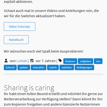
explizit aktivieren.
Schaut auch mal in unsere Videos und Anleitungen rein, die
wir für die Switches aktualisiert haben.
Video-Tutorials
Handbuch
Wir wünschen euch viel Spaß beim Ausprobieren!
von
LottaK
|
vor 7 Jahren
|
features
aufgaben
neu
tutorial
update
interaktiv
switch
switches
bedingungen
Sharing is caring
Ihr habt einen tollen Bound erstellt und möchtet ihn gerne zur
Weiterverarbeitung zur Verfügung stellen? Dann könnt ihr ihn
zum Kopieren freigeben und andere lizenzierte Nutzerinnen