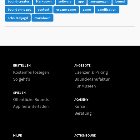
bound-creator
Markdown
software
app
anregungen
bound
bound ohne gps
content
escape game
game
gamification
schnitzeljagd
markdown
ERSTELLEN
ANGEBOTE
Kostenfrei loslegen
Lizenzen & Pricing
So geht's
Bound-Manufaktur
Für Museen
SPIELEN
Öffentliche Bounds
ACADEMY
App herunterladen
Kurse
Beratung
HILFE
ACTIONBOUND