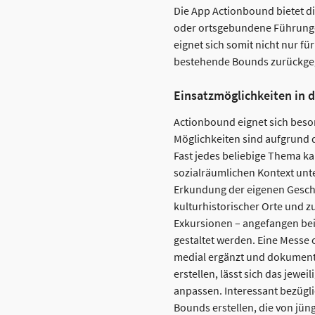
Die App Actionbound bietet di
oder ortsgebundene Führunge
eignet sich somit nicht nur fü
bestehende Bounds zurückgegr
Einsatzmöglichkeiten in d
Actionbound eignet sich besond
Möglichkeiten sind aufgrund d
Fast jedes beliebige Thema ka
sozialräumlichen Kontext unte
Erkundung der eigenen Gesch
kulturhistorischer Orte und 
Exkursionen – angefangen bei 
gestaltet werden. Eine Messe
medial ergänzt und dokumenti
erstellen, lässt sich das jew
anpassen. Interessant bezügli
Bounds erstellen, die von jü