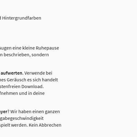
nd Hintergrundfarben
 Augen eine kleine Ruhepause
ben beschrieben, sondern
 aufwerten
. Verwende bei
hes Geräusch es sich handelt
ostenfreien Download.
ufnehmen und in deine
ayer
? Wir haben einen ganzen
dergabegeschwindigkeit
spielt werden. Kein Abbrechen