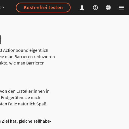
se
Kostenfrei testen
d
st Actionbound eigentlich
 wie man Barrieren reduzieren
nkte, wie man Barrieren
von den Ersteller:innen in
n Endgeräten. Je nach
sten Falle natürlich Spaß
 Ziel hat, gleiche Teilhabe-