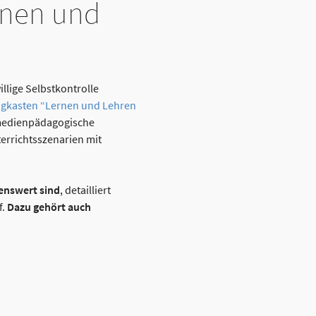
rnen und
illige Selbstkontrolle
gkasten “Lernen und Lehren
 medienpädagogische
terrichtsszenarien mit
enswert sind
, detailliert
f.
Dazu gehört auch