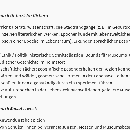
nach Unterrichtsfächern
icht: literaturwissenschaftliche Stadtrundgänge (z. B. im Geburtsort
inzelnen literarischen Werken, Epochenkunde mit lebensweltlichen
ibseln einer Epoche im Lebensraum), Erkunden sprachlicher Beson
/ Ethik / Politik: historische Schnitzeljagden, Bounds für Museums
üdischer Geschichte im Heimatort
schaftliche Fächer: geografische Besonderheiten der Region kenn
Gärten und Wälder, geometrische Formen in der Lebenswelt erke
 Schüler_innen eigenständig durch ein Experiment führen
ik: Kulturepochen in der Lebenswelt nachvollziehen, geleitete Mu
ellungen
nach Einsatzzweck
 Anwendungsbeispielen
 von Schüler_innen bei Veranstaltungen, Messen und Museumsbesu