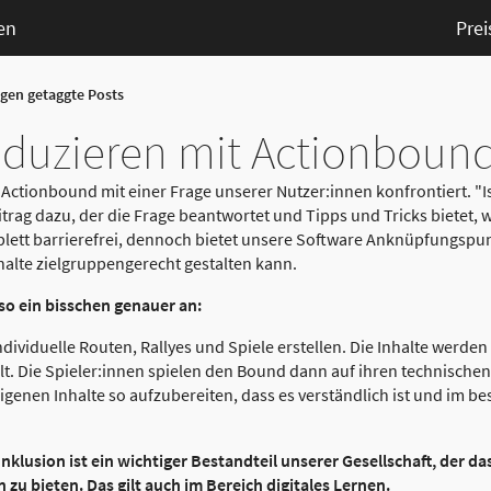
en
Prei
gen getaggte Posts
eduzieren mit Actionboun
ctionbound mit einer Frage unserer Nutzer:innen konfrontiert. "I
eitrag dazu, der die Frage beantwortet und Tipps und Tricks bietet,
plett barrierefrei, dennoch bietet unsere Software Anknüpfungspu
halte zielgruppengerecht gestalten kann.
so ein bisschen genauer an:
dividuelle Routen, Rallyes und Spiele erstellen. Die Inhalte werden 
t. Die Spieler:innen spielen den Bound dann auf ihren technische
 eigenen Inhalte so aufzubereiten, dass es verständlich ist und im be
nklusion ist ein wichtiger Bestandteil unserer Gesellschaft, der das
zu bieten. Das gilt auch im Bereich digitales Lernen.