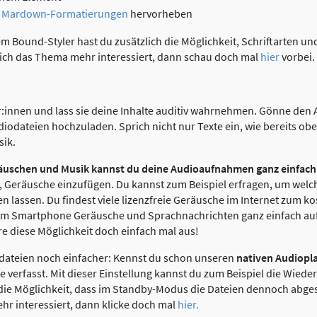
h
Mardown-Formatierungen
hervorheben
m Bound-Styler hast du zusätzlich die Möglichkeit, Schriftarten u
dich das Thema mehr interessiert, dann schau doch mal
hier
vorbei.
er:innen und lass sie deine Inhalte auditiv wahrnehmen. Gönne den
diodateien hochzuladen. Sprich nicht nur Texte ein, wie bereits o
ik.
äuschen und Musik kannst du deine Audioaufnahmen ganz einfach
, Geräusche einzufügen. Du kannst zum Beispiel erfragen, um welc
 lassen. Du findest viele lizenzfreie Geräusche im Internet zum k
inem Smartphone Geräusche und Sprachnachrichten ganz einfach a
e diese Möglichkeit doch einfach mal aus!
odateien noch einfacher: Kennst du schon unseren
nativen Audiopl
re verfasst. Mit dieser Einstellung kannst du zum Beispiel die Wie
 die Möglichkeit, dass im Standby-Modus die Dateien dennoch abge
hr interessiert, dann klicke doch mal
hier.