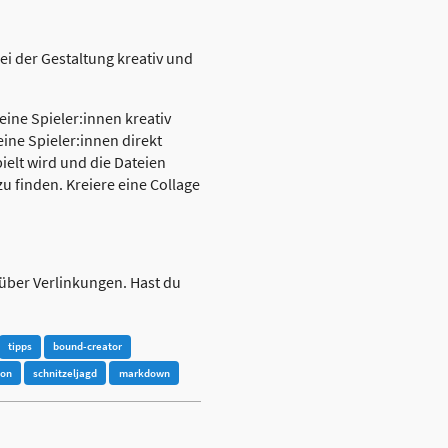
ei der Gestaltung kreativ und
eine Spieler:innen kreativ
eine Spieler:innen direkt
elt wird und die Dateien
zu finden. Kreiere eine Collage
über Verlinkungen. Hast du
tipps
bound-creator
ion
schnitzeljagd
markdown