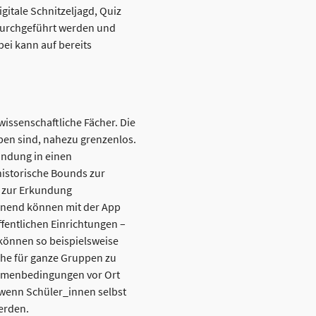
gitale Schnitzeljagd, Quiz
durchgeführt werden und
bei kann auf bereits
wissenschaftliche Fächer. Die
eben sind, nahezu grenzenlos.
indung in einen
historische Bounds zur
s zur Erkundung
nnend können mit der App
fentlichen Einrichtungen –
 können so beispielsweise
che für ganze Gruppen zu
Rahmenbedingungen vor Ort
 wenn Schüler_innen selbst
erden.