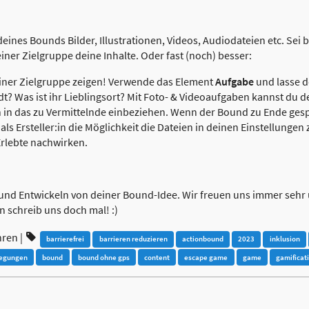
ines Bounds Bilder, Illustrationen, Videos, Audiodateien etc. Sei b
ner Zielgruppe deine Inhalte. Oder fast (noch) besser:
deiner Zielgruppe zeigen! Verwende das Element
Aufgabe
und lasse d
dt? Was ist ihr Lieblingsort? Mit Foto- & Videoaufgaben kannst du d
in das zu Vermittelnde einbeziehen. Wenn der Bound zu Ende gespi
s Ersteller:in die Möglichkeit die Dateien in deinen Einstellungen 
Erlebte nachwirken.
und Entwickeln von deiner Bound-Idee. Wir freuen uns immer sehr 
n schreib uns doch mal! :)
hren
|
barrierefrei
barrieren reduzieren
actionbound
2023
inklusion
egungen
bound
bound ohne gps
content
escape game
game
gamificat