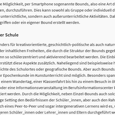
e Möglichkeit, per Smartphone sogenannte Bounds, also eine Art di
n, durchzuführen. Dies kann sowohl als Gruppe oder individuell 
r unterrichtliche, sondern auch außerunterrichtliche Aktivitäten. Da
iffen oder ein eigener Bound erstellt werden.
er Schule
ers für kreativorientierte, geschichtlich-politische als auch natur
er inhaltlichen Freiheiten, die durch die Struktur der Bounds geg
nn so schülerzentriert und aktivierend bearbeitet werden. Die Einb
rstützt diese Aspekte zusätzlich. Naheliegend sind beispielsweise 
ichte des Schulortes oder geografische Bounds. Aber auch Bound
zur Epochenkunde im Kunstunterricht sind möglich. Besonders spa
einem Wandertag, einer Klassenfahrt bis hin zu einem Besuch in öf
 oder eine Informationsveranstaltung im Berufsinformationscenter
ert werden. Durch die Möglichkeit, neben Einzel-Bounds auch sol
eilige Setting den Bedürfnissen der Schüler_innen, aber auch den 
ch eines Peer-to-Peer und sogar intergenerativen Lernens wird es,
ngeren Schüler_innen oder Lehrer_innen und Eltern durchgeführt w