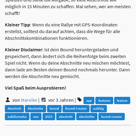
möglich in 15 Minuten zu schaffen. Mal sehen, wer am meisten
schafft!
Kleiner Tipp
: Wenn du eine Rallye mit GPS-Koordinaten
erstellst, solltest du darauf achten, dass die Wege für alle
Abschnittskombinationen funktionieren.
Kleiner Disclaimer
: Ist dein Bound heruntergeladen und
gespeichert, dann ändert sich die Reihenfolge beim zweiten
Spiel nicht. Wenn du deine Abschnitte neu mischen möchtest,
dann lade am Besten deinen Bound nochmals herunter. Dann
werden die Abschnitte neu gemischt.
Viel Spaß beim Ausprobieren!
von
Mareike
|
vor 3 Jahren
|
app
features
feature
Abschnitt
Abschnitte
bound
Bound-Creator
zufällig
zufallsmodus
neu
2023
abschnitt
abschnitte
bound-creator