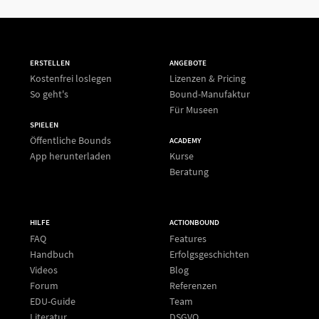
ERSTELLEN
ANGEBOTE
Kostenfrei loslegen
Lizenzen & Pricing
So geht's
Bound-Manufaktur
Für Museen
SPIELEN
Öffentliche Bounds
ACADEMY
App herunterladen
Kurse
Beratung
HILFE
ACTIONBOUND
FAQ
Features
Handbuch
Erfolgsgeschichten
Videos
Blog
Forum
Referenzen
EDU-Guide
Team
Literatur
DSGVO