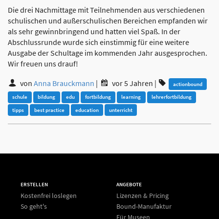
Die drei Nachmittage mit Teilnehmenden aus verschiedenen
schulischen und außerschulischen Bereichen empfanden wir
als sehr gewinnbringend und hatten viel Spaß. In der
Abschlussrunde wurde sich einstimmig für eine weitere
Ausgabe der Schultage im kommenden Jahr ausgesprochen.
Wir freuen uns drauf!
von
Anna Brauckmann
|
vor 5 Jahren
|
actionbound
schule
bildung
edu
fortbildung
learning
lehrerfortbildung
tipps
best practice
education
unterricht
ERSTELLEN
ANGEBOTE
Kostenfrei loslegen
Lizenzen & Pricing
So geht's
Bound-Manufaktur
Für Museen