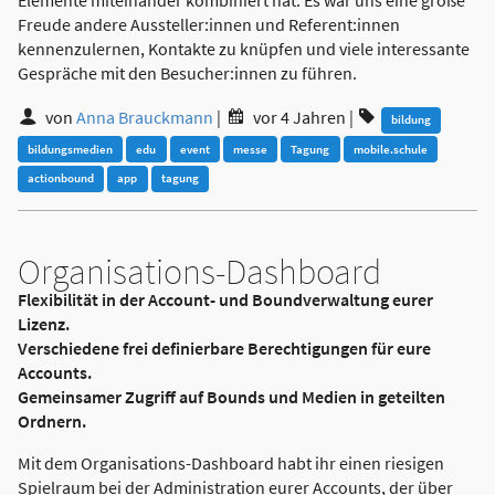
Elemente miteinander kombiniert hat. Es war uns eine große
Freude andere Aussteller:innen und Referent:innen
kennenzulernen, Kontakte zu knüpfen und viele interessante
Gespräche mit den Besucher:innen zu führen.
von
Anna Brauckmann
|
vor 4 Jahren
|
bildung
bildungsmedien
edu
event
messe
Tagung
mobile.schule
actionbound
app
tagung
Organisations-Dashboard
Flexibilität in der Account- und Boundverwaltung eurer
Lizenz.
Verschiedene frei definierbare Berechtigungen für eure
Accounts.
Gemeinsamer Zugriff auf Bounds und Medien in geteilten
Ordnern.
Mit dem Organisations-Dashboard habt ihr einen riesigen
Spielraum bei der Administration eurer Accounts, der über