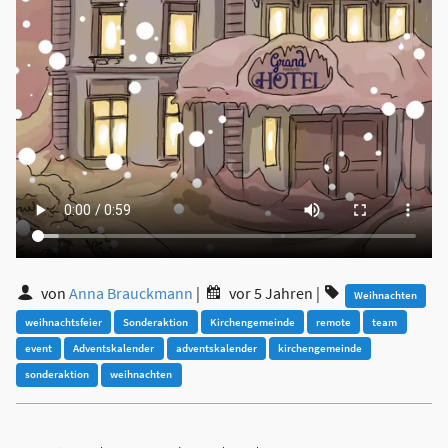
von
Anna Brauckmann
|
vor 5 Jahren
|
Weihnachten
weihnachtsfeier
Sonderaktion
Kirchengemeinde
remote
team
event
Adventskalender
adventskalender
kirchengemeinde
sonderaktion
weihnachten